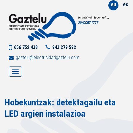
eu
es
Instalatzaile baimendua
20/CCBT-1777
656 752 438
943 279 592
gaztelu@electricidadgaztelu.com
Erakutsi/ezkutatu
nabigazioa
Hobekuntzak: detektagailu eta
LED argien instalazioa